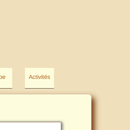
be
Activités