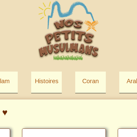
slam
Histoires
Coran
Ara
 ♥